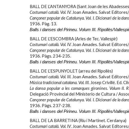
BALL DE L’ANTANYORA (Sant Joan de les Abadesses. 
Costumari català. Vol. IV.
Joan Amades. Salvat Editores/
Cançoner popular de Catalunya. Vol. I. Dicionari de la dan
1936. Pàg. 13.
Balls i danses del Pirineu. Volum III. Ripollès/Vallespir
BALL DE L'ESCOMBRA (Arles de Tec. Vallespir)
Costumari català. Vol. IV.
Joan Amades. Salvat Editores/
Cançoner popular de Catalunya. Vol. I. Dicionari de la dan
1936. Pàgs.
234-235.
Balls i danses del Pirineu. Volum III. Ripollès/Vallespir
BALL DE L’ESPUNYOLET (arreu del Ripollès)
Costumari català. Vol. I
II
.
Joan Amades. Salvat Editores/
Música tradicional catalana. Vol. III
. Josep Crivillé. Ed. C
La dansa popular a les comarques gironines. Volum II. Ri
Delegació Provincial del Ministerio de Cultura / Asso
Cançoner popular de Catalunya. Vol. I. Dicionari de la dan
1936. Pàgs. 23
7-238.
Balls i danses del Pirineu. Volum III. Ripollès/Vallespir
BALL DE LA BARRETINA (Riu i Martinet. Cerdanya)
Costumari català. Vol. IV
. Joan Amades. Salvat Editores