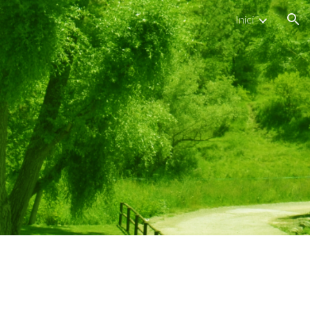
Inici
ion