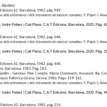
Ripollès)
Edicions 62. Barcelona, 1982. pàg. 949.
sa, dels entremesos i dels intruments de música i sonadors.
F. Pujol i J. Am
.
Isidre Pelàez i Cati Plana. C.A.T Edicions. Barcelona, 2020. Pàg.
4
Edicions 62. Barcelona, 1982. pàg.
648.
sa, dels entremesos i dels intruments de música i sonadors.
F. Pujol i J. Am
.
Isidre Pelàez i Cati Plana. C.A.T Edicions. Barcelona, 2020. Pàg.
15
Edicions 62. Barcelona, 1982. pàg.
448
.
livis. Barcelona, 1983. Pàg. 283.
pollès - Garrotxa.
Pilar Compte, Maria Domènech, Assumció Illa, Con
ciació Folkòrica Girona. Girona, 1980. Pàgs. 159-162.
sa, dels entremesos i dels intruments de música i sonadors.
F. Pujol i J. Am
.
Isidre Pelàez i Cati Plana. C.A.T Edicions. Barcelona, 2020. Pàg. 4
4
/Edicions 62. Barcelona, 1982. pàg.
226
.