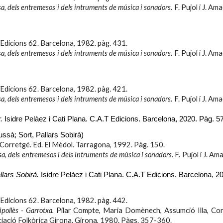
sa, dels entremesos i dels intruments de música i sonadors.
F. Pujol i J. Am
Edicions 62. Barcelona, 1982. pàg. 4
31.
sa, dels entremesos i dels intruments de música i sonadors.
F. Pujol i J. Am
Edicions 62. Barcelona, 1982. pàg. 4
21.
sa, dels entremesos i dels intruments de música i sonadors.
F. Pujol i J. Am
.
Isidre Pelàez i Cati Plana. C.A.T Edicions. Barcelona, 2020. Pàg.
57
à; Sort, Pallars Sobirà)
Corretgé. Ed. El Mèdol. Tarragona, 1992. Pàg. 150.
sa, dels entremesos i dels intruments de música i sonadors.
F. Pujol i J. A
allars Sobirà.
Isidre Pelàez i Cati Plana. C.A.T Edicions. Barcelona, 2
Edicions 62. Barcelona, 1982. pàg. 4
42.
pollès - Garrotxa.
Pilar Compte, Maria Domènech, Assumció Illa, Con
ciació Folkòrica Girona. Girona, 1980. Pàgs. 357-360.