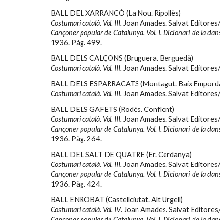
BALL DEL XARRANCÓ (La Nou. Ripollès)
Costumari català. Vol. III.
Joan Amades. Salvat Editores/
Cançoner popular de Catalunya. Vol. I. Dicionari de la dan
1936. Pàg
. 499.
BALL DELS CALÇONS (Bruguera. Berguedà)
Costumari català. Vol. III.
Joan Amades. Salvat Editores/
BALL DELS ESPARRACATS (Montagut. Baix Empord
Costumari català. Vol. III.
Joan Amades. Salvat Editores/
BALL DELS GAFETS (Rodés. Conflent)
Costumari català. Vol. III.
Joan Amades. Salvat Editores/
Cançoner popular de Catalunya. Vol. I. Dicionari de la dan
1936. Pàg.
264.
BALL DEL SALT DE QUATRE (Er. Cerdanya)
Costumari català. Vol. III.
Joan Amades. Salvat Editores/
Cançoner popular de Catalunya. Vol. I. Dicionari de la dan
1936. Pàg.
424.
BALL ENROBAT (Castellciutat. Alt Urgell)
Costumari català. Vol. IV
. Joan Amades. Salvat Editores
Cançoner popular de Catalunya. Vol. I. Dicionari de la dan