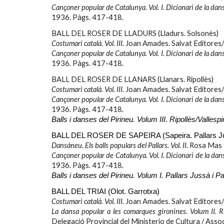
Cançoner popular de Catalunya. Vol. I. Dicionari de la dan
1936. Pàgs. 41
7-418.
BALL DEL ROSER DE LLADURS (Lladurs. Solsonès)
Costumari català. Vol. III.
Joan Amades. Salvat Editores/
Cançoner popular de Catalunya. Vol. I. Dicionari de la dan
1936. Pàgs. 417-418.
BALL DEL ROSER DE LLANARS (Llanars. Ripollès)
Costumari català. Vol. III.
Joan Amades. Salvat Editores/
Cançoner popular de Catalunya. Vol. I. Dicionari de la dan
1936. Pàgs. 417-418.
Balls i danses del Pirineu. Volum III. Ripollès/Vallespir
BALL DEL ROSER DE SAPEIRA (Sapeira. Pallars Juss
Dansàneu. Els balls populars del Pallars. Vol. II
. Rosa Mas 
Cançoner popular de Catalunya. Vol. I. Dicionari de la dan
1936. Pàgs. 417-418.
Balls i danses del Pirineu. Volum I. Pallars Jussà i P
BALL DEL TRIAI (Olot. Garrotxa)
Costumari català. Vol. III.
Joan Amades. Salvat Editores/
La dansa popular a les comarques gironines. Volum II. Ri
Delegació Provincial del Ministerio de Cultura / Asso